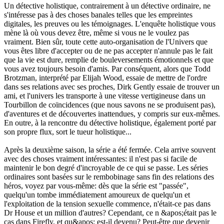
Un détective holistique, contrairement à un détective ordinaire, ne
s'intéresse pas à des choses banales telles que les empreintes
digitales, les preuves ou les témoignages. L'enquête holistique vous
mène là où vous devez être, même si vous ne le voulez pas
vraiment. Bien sûr, toute cette auto-organisation de l'Univers que
vous êtes libre d'accepter ou de ne pas accepter n'annule pas le fait
que la vie est dure, remplie de bouleversements émotionnels et que
vous avez toujours besoin d'amis. Par conséquent, alors que Todd
Brotzman, interprété par Elijah Wood, essaie de mettre de l'ordre
dans ses relations avec ses proches, Dirk Gently essaie de trouver un
ami, et l'univers les transporte à une vitesse vertigineuse dans un
Tourbillon de coïncidences (que nous savons ne se produisent pas),
d'aventures et de découvertes inattendues, y compris sur eux-mêmes.
En outre, à la rencontre du détective holistique, également porté par
son propre flux, sort le tueur holistique...
Après la deuxième saison, la série a été fermée. Cela arrive souvent
avec des choses vraiment intéressantes: il n'est pas si facile de
maintenir le bon degré d'incroyable de ce qui se passe. Les séries
ordinaires sont basées sur le rembobinage sans fin des relations des
héros, voyez par vous-même: dès que la série est "passée",
quelqu'un tombe immédiatement amoureux de quelqu'un et
l'exploitation de la tension sexuelle commence, n'était-ce pas dans
Dr House et un million d'autres? Cependant, ce n &apos;était pas le
cas dans Firefly, et qu&apos; est-il devenu? Peut-être que devenir