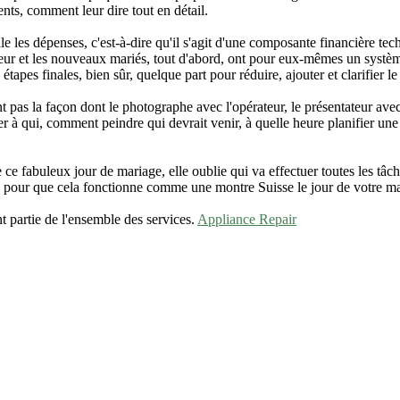
ts, comment leur dire tout en détail.
e les dépenses, c'est-à-dire qu'il s'agit d'une composante financière techn
ateur et les nouveaux mariés, tout d'abord, ont pour eux-mêmes un système
étapes finales, bien sûr, quelque part pour réduire, ajouter et clarifier le
t pas la façon dont le photographe avec l'opérateur, le présentateur ave
er à qui, comment peindre qui devrait venir, à quelle heure planifier un
 fabuleux jour de mariage, elle oublie qui va effectuer toutes les tâch
isme pour que cela fonctionne comme une montre Suisse le jour de votre m
nt partie de l'ensemble des services.
Appliance Repair