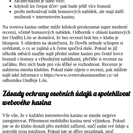
začátečníkům je dáno více;
kdykoli lze čerpat účet> pak bude ještě více bonusů
profis nedostávají tolik bonusových nabídek, ale mají další
možnosti v internetovém kasinu;
Na svetova kasina online může kdokoli prozkoumat super moderní
recenzi, včetně bonusových nabídek. Odborník v oblasti kasinových
her Ondřej Lón se domnívá, že bez recenzí hrát hru v klubu je
hloupost. S ohledem na skutečnost, že člověk nebude schopen si
uvědomit, o co se zajímá a k čemu spočívá duše. Pokud se již
několik měsíců snažíte najít přední online kasino pro české lovce
bonusů s bonusy a výhodnými nabídkami, přečtěte si recenze na
začátku. Bez nich bude pro vás těžké se rozhodnout. Recenze je
nabízena mnoha klubům. Pokud máte zájem o recenzi, pak můžete
najít také informace o https://www.svetovakasinaonline.cz/ od
odborníka Ondřeje Lón.
Zásady ochrany osobních údajů a spolehlivost
webového kasina
Vše víte, že v každém internetovém kasinu se musíte nejprve
zaregistrovat. Přítomnost mobilního kasina není výjimkou. Pokud
jste se do klubu dostali přes mobilní zařízení, stačí zadat své údaje a
potvrdit svou totožnost. Pokud jste se dříve nezajímali, proč