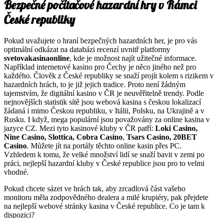
Bezpečné počítačové hazardní hry v Rámci
České republiky
Pokud uvažujete o hraní bezpečných hazardních her, je pro vás
optimální odkázat na databázi recenzí uvnitř platformy
svetovakasinaonline
, kde je možnost najít užitečné informace.
Například internetové kasino pro Čechy je něco jiného než pro
každého. Člověk z České republiky se snaží projít kolem s rizikem v
hazardních hrách, to je již jejich tradice. Proto není žádným
tajemstvím, že digitální kasino v ČR je neuvěřitelně trendy. Podle
nejnovějších statistik sítě jsou webová kasina s českou lokalizací
žádaná i mimo Českou republiku, v Itálii, Polsku, na Ukrajině a v
Rusku. I když, mega populární jsou považovány za online kasina v
jazyce CZ. Mezi tyto kasinové kluby v ČR patří:
Loki Casino,
Nine Casino, Slottica, Cobra Casino
,
Tsars Casino, 20BET
Casino
. Můžete jít na portály těchto online kasin přes PC.
Vzhledem k tomu, že velké množství lidí se snaží bavit v zemi po
práci, nejlepší hazardní kluby v České republice jsou pro to velmi
vhodné.
Pokud chcete sázet ve hrách tak, aby zrcadlová část vašeho
monitoru měla zodpovědného dealera a milé krupiéry, pak přejdete
na nejlepší webové stránky kasina v České republice. Co je tam k
dispozici?