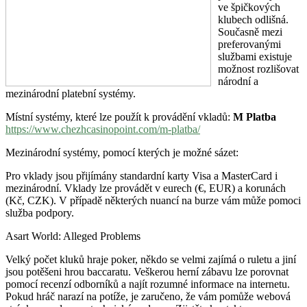
ve špičkových
klubech odlišná.
Současně mezi
preferovanými
službami existuje
možnost rozlišovat
národní a
mezinárodní platební systémy.
Místní systémy, které lze použít k provádění vkladů:
M Platba
https://www.chezhcasinopoint.com/m-platba/
Mezinárodní systémy, pomocí kterých je možné sázet:
Pro vklady jsou přijímány standardní karty Visa a MasterCard i
mezinárodní. Vklady lze provádět v eurech (€, EUR) a korunách
(Kč, CZK). V případě některých nuancí na burze vám může pomoci
služba podpory.
Asart World: Alleged Problems
Velký počet kluků hraje poker, někdo se velmi zajímá o ruletu a jiní
jsou potěšeni hrou baccaratu. Veškerou herní zábavu lze porovnat
pomocí recenzí odborníků a najít rozumné informace na internetu.
Pokud hráč narazí na potíže, je zaručeno, že vám pomůže webová