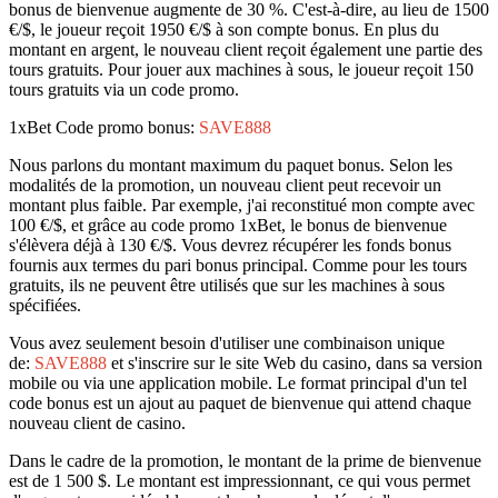
bonus de bienvenue augmente de 30 %. C'est-à-dire, au lieu de 1500
€/$, le joueur reçoit 1950 €/$ à son compte bonus. En plus du
montant en argent, le nouveau client reçoit également une partie des
tours gratuits. Pour jouer aux machines à sous, le joueur reçoit 150
tours gratuits via un code promo.
1xBet Code promo bonus:
SAVE888
Nous parlons du montant maximum du paquet bonus. Selon les
modalités de la promotion, un nouveau client peut recevoir un
montant plus faible. Par exemple, j'ai reconstitué mon compte avec
100 €/$, et grâce au code promo 1xBet, le bonus de bienvenue
s'élèvera déjà à 130 €/$. Vous devrez récupérer les fonds bonus
fournis aux termes du pari bonus principal. Comme pour les tours
gratuits, ils ne peuvent être utilisés que sur les machines à sous
spécifiées.
Vous avez seulement besoin d'utiliser une combinaison unique
de:
SAVE888
et s'inscrire sur le site Web du casino, dans sa version
mobile ou via une application mobile. Le format principal d'un tel
code bonus est un ajout au paquet de bienvenue qui attend chaque
nouveau client de casino.
Dans le cadre de la promotion, le montant de la prime de bienvenue
est de 1 500 $. Le montant est impressionnant, ce qui vous permet