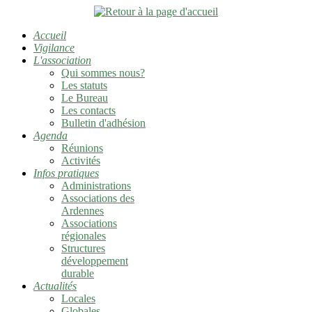
Accueil
Vigilance
L'association
Qui sommes nous?
Les statuts
Le Bureau
Les contacts
Bulletin d'adhésion
Agenda
Réunions
Activités
Infos pratiques
Administrations
Associations des
Ardennes
Associations
régionales
Structures
développement
durable
Actualités
Locales
Globales