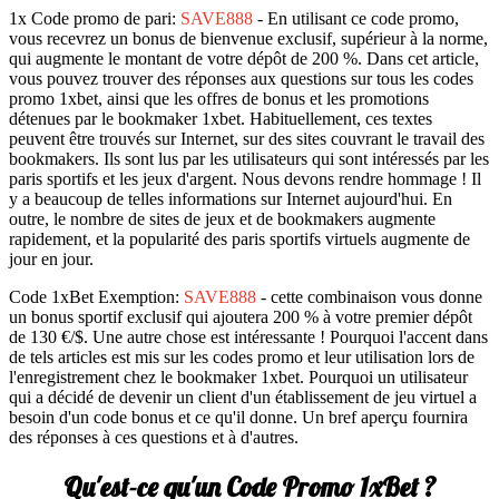
1x Code promo de pari:
SAVE888
- En utilisant ce code promo,
vous recevrez un bonus de bienvenue exclusif, supérieur à la norme,
qui augmente le montant de votre dépôt de 200 %. Dans cet article,
vous pouvez trouver des réponses aux questions sur tous les codes
promo 1xbet, ainsi que les offres de bonus et les promotions
détenues par le bookmaker 1xbet. Habituellement, ces textes
peuvent être trouvés sur Internet, sur des sites couvrant le travail des
bookmakers. Ils sont lus par les utilisateurs qui sont intéressés par les
paris sportifs et les jeux d'argent. Nous devons rendre hommage ! Il
y a beaucoup de telles informations sur Internet aujourd'hui. En
outre, le nombre de sites de jeux et de bookmakers augmente
rapidement, et la popularité des paris sportifs virtuels augmente de
jour en jour.
Code 1xBet Exemption:
SAVE888
- cette combinaison vous donne
un bonus sportif exclusif qui ajoutera 200 % à votre premier dépôt
de 130 €/$. Une autre chose est intéressante ! Pourquoi l'accent dans
de tels articles est mis sur les codes promo et leur utilisation lors de
l'enregistrement chez le bookmaker 1xbet. Pourquoi un utilisateur
qui a décidé de devenir un client d'un établissement de jeu virtuel a
besoin d'un code bonus et ce qu'il donne. Un bref aperçu fournira
des réponses à ces questions et à d'autres.
Qu'est-ce qu'un Code Promo 1xBet ?