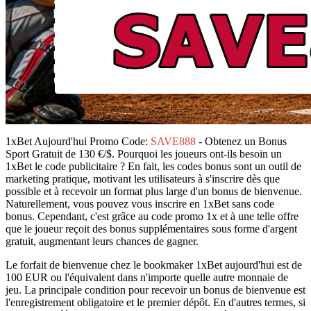
1xBet Aujourd'hui Promo Code:
SAVE888
- Obtenez un Bonus
Sport Gratuit de 130 €/$. Pourquoi les joueurs ont-ils besoin un
1xBet le code publicitaire ? En fait, les codes bonus sont un outil de
marketing pratique, motivant les utilisateurs à s'inscrire dès que
possible et à recevoir un format plus large d'un bonus de bienvenue.
Naturellement, vous pouvez vous inscrire en 1xBet sans code
bonus. Cependant, c'est grâce au code promo 1x et à une telle offre
que le joueur reçoit des bonus supplémentaires sous forme d'argent
gratuit, augmentant leurs chances de gagner.
Le forfait de bienvenue chez le bookmaker 1xBet aujourd'hui est de
100 EUR ou l'équivalent dans n'importe quelle autre monnaie de
jeu. La principale condition pour recevoir un bonus de bienvenue est
l'enregistrement obligatoire et le premier dépôt. En d'autres termes, si