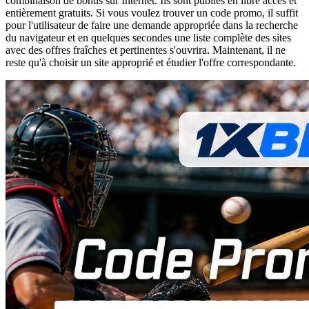
combinaison de bonus sur Internet. Ils sont publiés en libre accès et
entièrement gratuits. Si vous voulez trouver un code promo, il suffit
pour l'utilisateur de faire une demande appropriée dans la recherche
du navigateur et en quelques secondes une liste complète des sites
avec des offres fraîches et pertinentes s'ouvrira. Maintenant, il ne
reste qu'à choisir un site approprié et étudier l'offre correspondante.