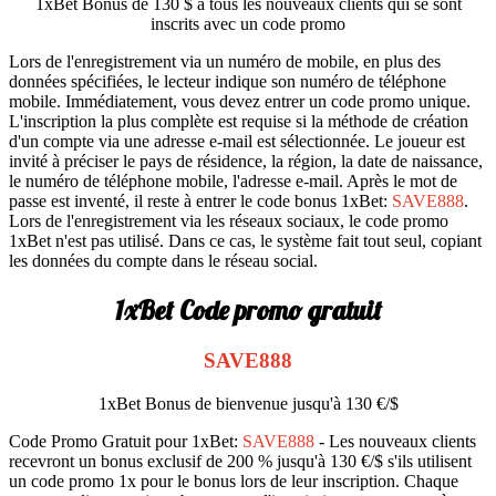
1xBet Bonus de 130 $ à tous les nouveaux clients qui se sont
inscrits avec un code promo
Lors de l'enregistrement via un numéro de mobile, en plus des
données spécifiées, le lecteur indique son numéro de téléphone
mobile. Immédiatement, vous devez entrer un code promo unique.
L'inscription la plus complète est requise si la méthode de création
d'un compte via une adresse e-mail est sélectionnée. Le joueur est
invité à préciser le pays de résidence, la région, la date de naissance,
le numéro de téléphone mobile, l'adresse e-mail. Après le mot de
passe est inventé, il reste à entrer le code bonus 1xBet:
SAVE888
.
Lors de l'enregistrement via les réseaux sociaux, le code promo
1xBet n'est pas utilisé. Dans ce cas, le système fait tout seul, copiant
les données du compte dans le réseau social.
1xBet Code promo gratuit
SAVE888
1xBet Bonus de bienvenue jusqu'à 130 €/$
Code Promo Gratuit pour 1xBet:
SAVE888
- Les nouveaux clients
recevront un bonus exclusif de 200 % jusqu'à 130 €/$ s'ils utilisent
un code promo 1x pour le bonus lors de leur inscription. Chaque