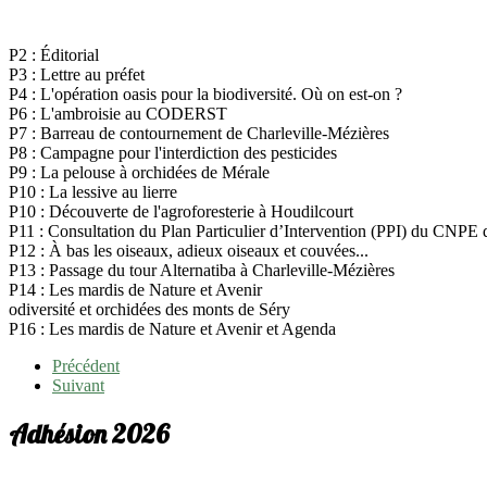
P2 : Éditorial
P3 : Lettre au préfet
P4 : L'opération oasis pour la biodiversité. Où on est-on ?
P6 : L'ambroisie au CODERST
P7 : Barreau de contournement de Charleville-Mézières
P8 : Campagne pour l'interdiction des pesticides
P9 : La pelouse à orchidées de Mérale
P10 : La lessive au lierre
P10 : Découverte de l'agroforesterie à Houdilcourt
P11 : Consultation du Plan Particulier d’Intervention (PPI) du CNPE
P12 : À bas les oiseaux, adieux oiseaux et couvées...
P13 : Passage du tour Alternatiba à Charleville-Mézières
P14 : Les mardis de Nature et Avenir
odiversité et orchidées des monts de Séry
P16 : Les mardis de Nature et Avenir et Agenda
Précédent
Suivant
Adhésion 2026