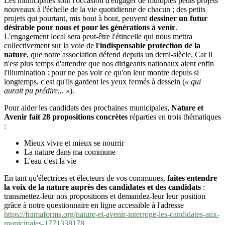
Les municipales sont l'occasion d'engager de multiples petits projets
nouveaux à l'échelle de la vie quotidienne de chacun ; des petits
projets qui pourtant, mis bout à bout, peuvent
dessiner un futur
désirable pour nous et pour les générations à venir
.
L'engagement local sera peut-être l'étincelle qui nous mettra
collectivement sur la voie de
l'indispensable protection de la
nature
, que notre association défend depuis un demi-siècle. Car il
n'est plus temps d'attendre que nos dirigeants nationaux aient enfin
l'illumination : pour ne pas voir ce qu'on leur montre depuis si
longtemps, c'est qu'ils gardent les yeux fermés à dessein (
« qui
aurait pu prédire... »
).
Pour aider les candidats des prochaines municipales,
Nature et
Avenir fait 28 propositions concrètes
réparties en trois thématiques
:
Mieux vivre et mieux se nourrir
La nature dans ma commune
L'eau c'est la vie
En tant qu'électrices et électeurs de vos communes,
faites entendre
la voix de la nature auprès des candidates et des candidats
:
transmettez-leur nos propositions et demandez-leur leur position
grâce à notre questionnaire en ligne accessible à l'adresse
https://framaforms.org/nature-et-avenir-interroge-les-candidates-aux-
municipales-1771338178
.