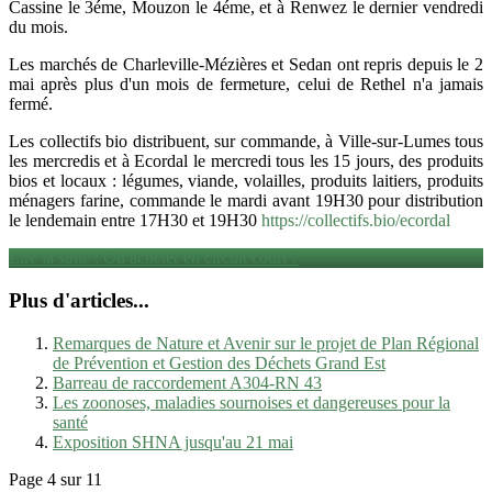
Cassine le 3éme, Mouzon le 4éme, et à Renwez le dernier vendredi
du mois.
Les marchés de Charleville-Mézières et Sedan ont repris depuis le 2
mai après plus d'un mois de fermeture, celui de Rethel n'a jamais
fermé.
Les collectifs bio distribuent, sur commande, à Ville-sur-Lumes tous
les mercredis et à Ecordal le mercredi tous les 15 jours, des produits
bios et locaux : légumes, viande, volailles, produits laitiers, produits
ménagers farine, commande le mardi avant 19H30 pour distribution
le lendemain entre 17H30 et 19H30
https://collectifs.bio/ecordal
Lire la suite : Où acheter en circuit court ?
Plus d'articles...
Remarques de Nature et Avenir sur le projet de Plan Régional
de Prévention et Gestion des Déchets Grand Est
Barreau de raccordement A304-RN 43
Les zoonoses, maladies sournoises et dangereuses pour la
santé
Exposition SHNA jusqu'au 21 mai
Page 4 sur 11