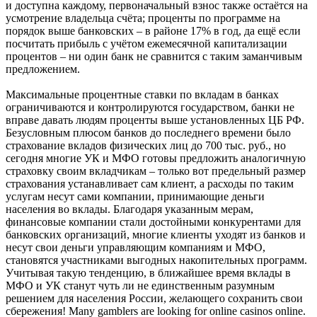
и доступна каждому, первоначальный взнос также остаётся на
усмотрение владельца счёта; проценты по программе на
порядок выше банковских – в районе 17% в год, да ещё если
посчитать прибыль с учётом ежемесячной капитализации
процентов – ни один банк не сравнится с таким заманчивым
предложением.
Максимальные процентные ставки по вкладам в банках
ограничиваются и контролируются государством, банки не
вправе давать людям проценты выше установленных ЦБ РФ.
Безусловным плюсом банков до последнего времени было
страхование вкладов физических лиц до 700 тыс. руб., но
сегодня многие УК и МФО готовы предложить аналогичную
страховку своим вкладчикам – только вот предельный размер
страхования устанавливает сам клиент, а расходы по таким
услугам несут сами компании, принимающие деньги
населения во вклады. Благодаря указанным мерам,
финансовые компании стали достойными конкурентами для
банковских организаций, многие клиенты уходят из банков и
несут свои деньги управляющим компаниям и МФО,
становятся участниками выгодных накопительных программ.
Учитывая такую тенденцию, в ближайшее время вклады в
МФО и УК станут чуть ли не единственным разумным
решением для населения России, желающего сохранить свои
сбережения! Many gamblers are looking for online casinos online.