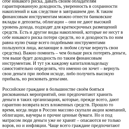
себе никакого риска, давать своим обладателям
гарантированную доходность, уверенность в сохранности
накоплений и как следствие в завтрашнем дне. К таким
финансовым инструментам можно отнести банковские
вклады и депозиты, облигации – они не дают высокий
уровень дохода, подходят для краткосрочных размещений
средств. Есть и другие виды накоплений, которые не несут в
себе никакого риска потери средств, но и доходность по ним
равна нулю (чаще всего подобными инструментами
пользуются лица, желающие в любом случае вернуть свои
средства). Важно помнить – чем больше риск потерять деньги,
тем выше будет доходность по таким финансовым
инструментам. И тут уж каждому капиталовладельцу
самостоятельно определять, что именно он хочет – вернуть
свои деньги при любом исходе, либо получить высокую
прибыль, но рисковать деньгами.
Российские граждане в большинстве своём бояться
рискованных мероприятий, они предпочитают хранить
деньги в таких организациях, которые, прежде всего, дают
гарантию возврата всех вложенных средств. Прошло то
время, когда люди в России массово скупали акции компаний,
облигации, ваучеры и прочие ценные бумаги. Но и под
матрасом люди деньги уже не хранят – опасаются не только
воров, но и инфляции. Чаще всего граждане предпочитают