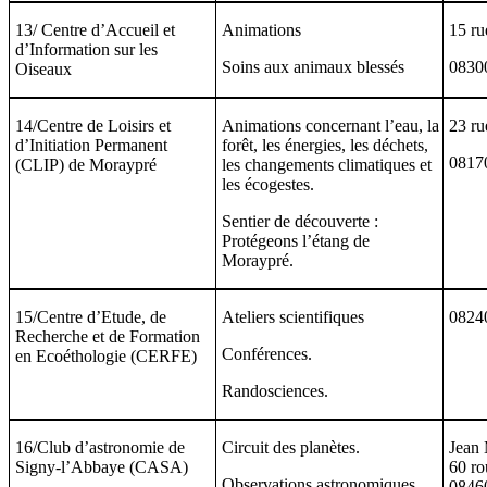
13/ Centre d’Accueil et
Animations
15 ru
d’Information sur les
Soins aux animaux blessés
0830
Oiseaux
14/Centre de Loisirs et
Animations concernant l’eau, la
23 ru
d’Initiation Permanent
forêt, les énergies, les déchets,
0817
(CLIP) de Moraypré
les changements climatiques et
les écogestes.
Sentier de découverte :
Protégeons l’étang de
Moraypré.
15/Centre d’Etude, de
Ateliers scientifiques
08240
Recherche et de Formation
Conférences.
en Ecoéthologie (CERFE)
Randosciences.
16/Club d’astronomie de
Circuit des planètes.
Jean 
Signy-l’Abbaye (CASA)
60 ro
Observations astronomiques.
0846