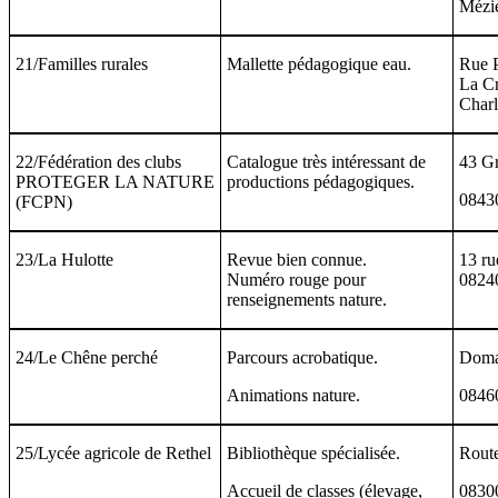
Mézi
21/Familles rurales
Mallette pédagogique eau.
Rue P
La Cr
Charl
22/Fédération des clubs
Catalogue très intéressant de
43 G
PROTEGER LA NATURE
productions pédagogiques.
08430
(FCPN)
23/La Hulotte
Revue bien connue.
13 ru
Numéro rouge pour
08240
renseignements nature.
24/Le Chêne perché
Parcours acrobatique.
Domai
Animations nature.
0846
25/Lycée agricole de Rethel
Bibliothèque spécialisée.
Rout
Accueil de classes (élevage,
08300