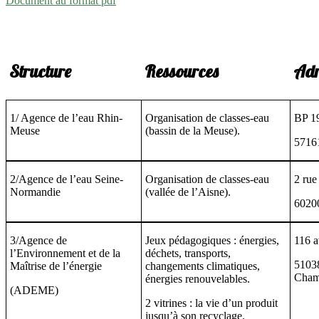
Document au format pdf
Structure
Ressources
Adr
1/ Agence de l’eau Rhin-
Organisation de classes-eau
BP 19
Meuse
(bassin de la Meuse).
57161
2/Agence de l’eau Seine-
Organisation de classes-eau
2 rue
Normandie
(vallée de l’Aisne).
6020
3/Agence de
Jeux pédagogiques : énergies,
116 a
l’Environnement et de la
déchets, transports,
5103
Maîtrise de l’énergie
changements climatiques,
Cham
énergies renouvelables.
(ADEME)
2 vitrines : la vie d’un produit
jusqu’à son recyclage.