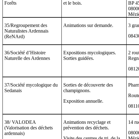
Forêts
et le bois.
BP 4
08000
Mézi
35/Regroupement des
Animations sur demande.
3 gra
Naturalistes Ardennais
08430
(ReNArd)
36/Société d’Histoire
Expositions mycologiques.
2 rou
Naturelle des Ardennes
Sorties guidées.
Regn
0812
37/Société mycologique du
Sorties de découverte des
Phar
Sedanais
champignons.
Rout
Exposition annuelle.
0811
38/ VALODEA
Animations recyclage et
14 ru
(Valorisation des déchets
prévention des déchets.
08000
ardennais)
Visite des centres de tri, de la
Mézi