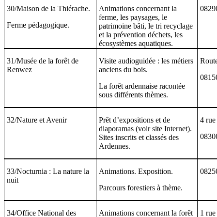
30/Maison de la Thiérache.
Animations concernant la
08290
ferme, les paysages, le
Ferme pédagogique.
patrimoine bâti, le tri recyclage
et la prévention déchets, les
écosystèmes aquatiques.
31/Musée de la forêt de
Visite audioguidée : les métiers
Route
Renwez
anciens du bois.
0815
La forêt ardennaise racontée
sous différents thèmes.
32/Nature et Avenir
Prêt d’expositions et de
4 rue
diaporamas (voir site Internet).
08300
Sites inscrits et classés des
Ardennes.
33/Nocturnia : La nature la
Animations. Exposition.
08250
nuit
Parcours forestiers à thème.
34/Office National des
Animations concernant la forêt
1 rue