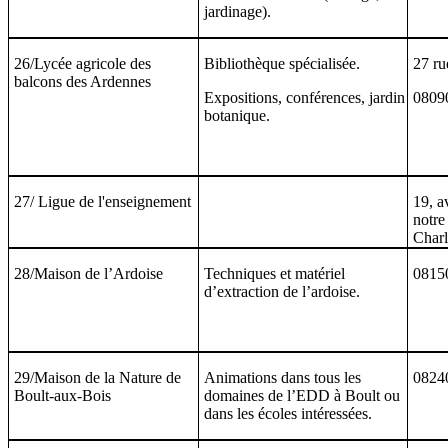
jardinage).
26/Lycée agricole des
Bibliothèque spécialisée.
27 ru
balcons des Ardennes
Expositions, conférences, jardin
08090
botanique.
27/ Ligue de l'enseignement
19, a
notr
Charl
28/Maison de l’Ardoise
Techniques et matériel
0815
d’extraction de l’ardoise.
29/Maison de la Nature de
Animations dans tous les
08240
Boult-aux-Bois
domaines de l’EDD à Boult ou
dans les écoles intéressées.