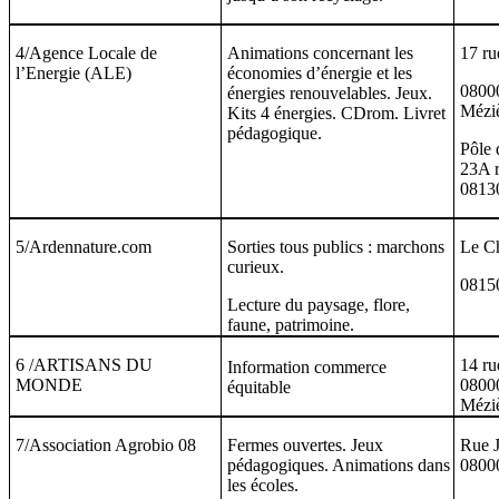
4/Agence Locale de
Animations concernant les
17 ru
l’Energie (ALE)
économies d’énergie et les
08000
énergies renouvelables. Jeux.
Mézi
Kits 4 énergies. CDrom. Livret
pédagogique.
Pôle 
23A r
08130
5/Ardennature.com
Sorties tous publics : marchons
Le C
curieux.
0815
Lecture du paysage, flore,
faune, patrimoine.
6 /ARTISANS DU
14 ru
Information commerce
MONDE
08000
équitable
Mézi
7/Association Agrobio 08
Fermes ouvertes. Jeux
Rue 
pédagogiques. Animations dans
08000
les écoles.