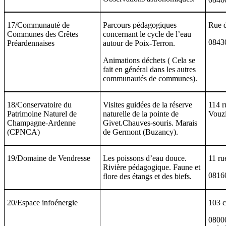
17/Communauté de
Parcours pédagogiques
Rue d
Communes des Crêtes
concernant le cycle de l’eau
08430
Préardennaises
autour de Poix-Terron.
Animations déchets ( Cela se
fait en général dans les autres
communautés de communes).
18/Conservatoire du
Visites guidées de la réserve
114 r
Patrimoine Naturel de
naturelle de la pointe de
Vouzi
Champagne-Ardenne
Givet.Chauves-souris. Marais
(CPNCA)
de Germont (Buzancy).
19/Domaine de Vendresse
Les poissons d’eau douce.
11 ru
Rivière pédagogique. Faune et
0816
flore des étangs et des biefs.
20/Espace infoénergie
103 c
08000