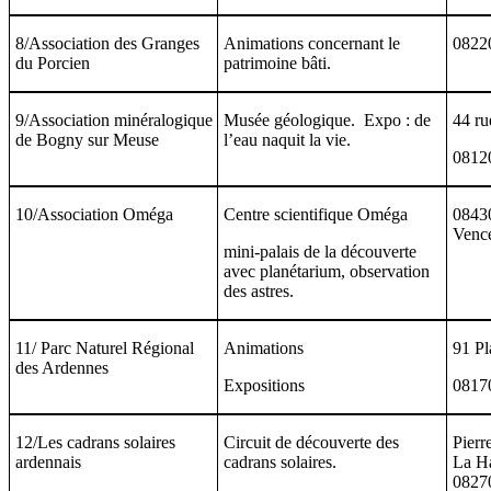
8/Association des Granges
Animations concernant le
0822
du Porcien
patrimoine bâti.
9/Association minéralogique
Musée géologique. Expo : de
44 ru
de Bogny sur Meuse
l’eau naquit la vie.
0812
10/Association Oméga
Centre scientifique Oméga
08430
Venc
mini-palais de la découverte
avec planétarium, observation
des astres.
11/ Parc Naturel Régional
Animations
91 Pl
des Ardennes
Expositions
0817
12/Les cadrans solaires
Circuit de découverte des
Pierr
ardennais
cadrans solaires.
La H
08270