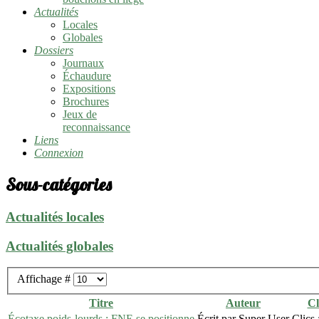
Actualités
Locales
Globales
Dossiers
Journaux
Échaudure
Expositions
Brochures
Jeux de
reconnaissance
Liens
Connexion
Sous-catégories
Actualités locales
Actualités globales
Affichage #
Titre
Auteur
Cl
Écotaxe poids-lourds : FNE se positionne
Écrit par Super User
Clics 