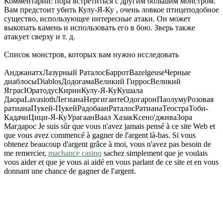
Комментарий: пора встретиться с другим большим монстром.
Вам предстоит убить Кулу-Я-Ку , очень ловкое птицеподобное
существо, использующее интересные атаки. Он может
выкопать камень и использовать его в бою. Зверь также
атакует сверху и т. д.
Список монстров, которых вам нужно исследовать
АнджанатхЛазурный РаталосБарротBazelgeuseЧерные
диаблосыDiablosДодогамаВеликий ГирросВеликий
ЯграсЮратодусКиринКулу-Я-КуКушала
ДаораLavasiothЛегианаНергигантеОдогаронПаолумуРозовая
ратианаПукей-ПукейРадобаанРаталосРатианаТеостраТоби-
КадачиЦици-Я-КуУрагаанВаал ХазакКсено'дживаЗора
Магдарос Je suis sûr que vous n'avez jamais pensé à ce site Web et
que vous avez commencé à gagner de l'argent là-bas. Si vous
obtenez beaucoup d'argent grâce à moi, vous n'avez pas besoin de
me remercier,
machance casino
sachez simplement que je voulais
vous aider et que je vous ai aidé en vous parlant de ce site et en vous
donnant une chance de gagner de l'argent.