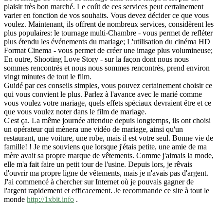
plaisir très bon marché. Le coût de ces services peut certainement
varier en fonction de vos souhaits. Vous devez décider ce que vous
voulez. Maintenant, ils offrent de nombreux services, considèrent les
plus populaires: le tournage multi-Chambre - vous permet de refléter
plus étendu les événements du mariage; L'utilisation du cinéma HD
Format Cinema - vous permet de créer une image plus volumineuse;
En outre, Shooting Love Story - sur la façon dont nous nous
sommes rencontrés et nous nous sommes rencontrés, prend environ
vingt minutes de tout le film.
Guidé par ces conseils simples, vous pouvez certainement choisir ce
qui vous convient le plus. Parlez à l'avance avec le marié comme
vous voulez votre mariage, quels effets spéciaux devraient être et ce
que vous voulez noter dans le film de mariage.
C'est ça. La même journée attendue depuis longtemps, ils ont choisi
un opérateur qui mènera une vidéo de mariage, ainsi qu'un
restaurant, une voiture, une robe, mais il est votre seul. Bonne vie de
famille! ! Je me souviens que lorsque j'étais petite, une amie de ma
mère avait sa propre marque de vêtements. Comme j'aimais la mode,
elle m'a fait faire un petit tour de l'usine. Depuis lors, je rêvais
d'ouvrir ma propre ligne de vêtements, mais je n'avais pas d'argent.
J'ai commencé à chercher sur Internet où je pouvais gagner de
l'argent rapidement et efficacement. Je recommande ce site à tout le
monde
http://1xbit.info
.