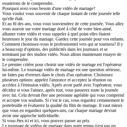
essaierons de le comprendre.
Pourquoi avez-vous besoin d'une vidéo de mariage?
Vous voulez vous souvenir de chaque instant de cette journée telle
qu'elle était.
Et au fil des ans, vous vous souviendrez de cette journée. Vous allez
vous asseoir sur votre mariage doré à côté de votre bien-aimé,
allumer votre vidéo et vous rappeler à quel point elles étaient
heureuses le jour du mariage. Gardez cette journée pour vos enfants.
Comment choisissez-vous le professionnel vers qui se tournera? Il y
a beaucoup d'options, des publicités dans les journaux et se
terminant par des studios vidéo. Nous allons maintenant essayer de
le comprendre.
Le premier critère pour choisir une vidéo de mariage est l'opérateur
lui-même. Le tournage vidéo de mariage est une question sérieuse,
ne faites pas d'erreurs dans le choix d'un opérateur. Choisissez
plusieurs options: appelez l'annonce et acceptez la réunion ou
accédez à l'émission vidéo. Après avoir parlé avec l'opérateur, vous
décidez si vous l'aimez, après tout, vous passerez toute la journée
avec lui. Cela devrait être une personne agréable qui vous comprend
et accepte vos souhaits. Si c'est le cas, vous regardez certainement le
portefeuille et évaluerez la qualité du film de mariage. Il vaut mieux
que vous en regardiez quelques-uns, car chaque mariage devrait
avoir une approche individuelle.
Si vous êtes ici et ici, vous pouvez passer au prix.
Le tournage de vidéos de mariage dans notre temps n'est pas un