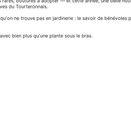
s rares, boutures à adopter — et cette année, une belle no
èves du Tourteronnais.
qu'on ne trouve pas en jardinerie : le savoir de bénévoles 
r avec bien plus qu'une plante sous le bras.