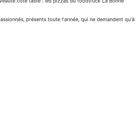
uveauté côté table : les pizzas du foodtruck La Bonne
passionnés, présents toute l'année, qui ne demandent qu'à