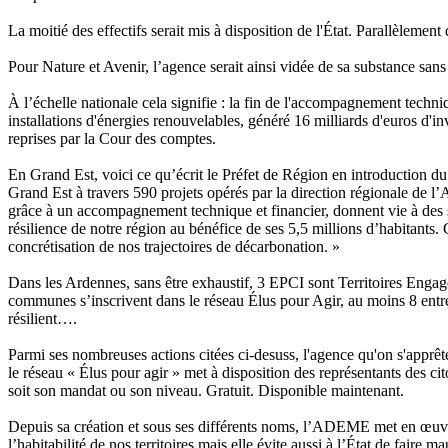
La moitié des effectifs serait mis à disposition de l'État. Parallèlemen
Pour Nature et Avenir, l’agence serait ainsi vidée de sa substance san
À l’échelle nationale cela signifie : la fin de l'accompagnement techn
installations d'énergies renouvelables, généré 16 milliards d'euros d'i
reprises par la Cour des comptes.
En Grand Est, voici ce qu’écrit le Préfet de Région en introduction du
Grand Est à travers 590 projets opérés par la direction régionale de l
grâce à un accompagnement technique et financier, donnent vie à des solu
résilience de notre région au bénéfice de ses 5,5 millions d’habitants.
concrétisation de nos trajectoires de décarbonation. »
Dans les Ardennes, sans être exhaustif, 3 EPCI sont Territoires Enga
communes s’inscrivent dans le réseau Élus pour Agir, au moins 8 entre
résilient….
Parmi ses nombreuses actions citées ci-desuss, l'agence qu'on s'apprête 
le réseau « Élus pour agir » met à disposition des représentants des cit
soit son mandat ou son niveau. Gratuit. Disponible maintenant.
Depuis sa création et sous ses différents noms, l’ADEME met en œuvre
l’habitabilité de nos territoires mais elle évite aussi à l’État de faire m