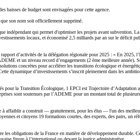
t des baisses de budget sont envisagées pour cette agence.
s que son nom soit officiellement supprimé.
ique indépendant qui permet d'optimiser les projets avant subvention. La 
nvestissements locaux, et économisé 2,5 milliards par an sur le déficit p
 rapport d’activités de la délégation régionale pour 2025 : « En 2025, 
’ADEME et un niveau record d’engagements (2 ème meilleure année). Sur l’
tions concrètes pour accélérer les transitions écologique et énergétique 
 Cette dynamique d’investissements s’inscrit pleinement dans les ambition
gés pour la Transition Écologique, 1 EPCI est Trajectoire d’Adaptation
prises sont soutenues par l’ADEME pour un montant total de plusieurs cen
à affaiblir a construit — gratuitement, pour les élus — l'un des meilleur
oyennes et citoyens 19 formations courtes, des experts, des pairs, un réf
 les obligations de la France en matière de développement durable. Ce 
auvaise figure à l’international ou devant la justice administrative.