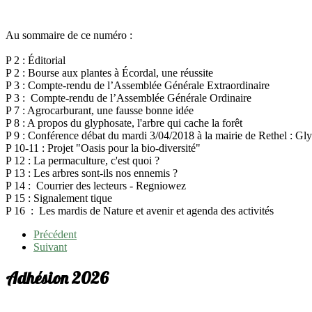
Au sommaire de ce numéro :
P 2 : Éditorial
P 2 : Bourse aux plantes à Écordal, une réussite
P 3 : Compte-rendu de l’Assemblée Générale Extraordinaire
P 3 : Compte-rendu de l’Assemblée Générale Ordinaire
P 7 : Agrocarburant, une fausse bonne idée
P 8 : A propos du glyphosate, l'arbre qui cache la forêt
P 9 : Conférence débat du mardi 3/04/2018 à la mairie de Rethel : Gl
P 10-11 : Projet "Oasis pour la bio-diversité"
P 12 : La permaculture, c'est quoi ?
P 13 : Les arbres sont-ils nos ennemis ?
P 14 : Courrier des lecteurs - Regniowez
P 15 : Signalement tique
P 16 : Les mardis de Nature et avenir et agenda des activités
Précédent
Suivant
Adhésion 2026