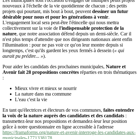
Les municipales sont l'occasion d'engager de multiples petits projets
nouveaux à l'échelle de la vie quotidienne de chacun ; des petits
projets qui pourtant, mis bout à bout, peuvent
dessiner un futur
désirable pour nous et pour les générations à venir
.
L'engagement local sera peut-être l'étincelle qui nous mettra
collectivement sur la voie de
l'indispensable protection de la
nature
, que notre association défend depuis un demi-siècle. Car il
n'est plus temps d'attendre que nos dirigeants nationaux aient enfin
l'illumination : pour ne pas voir ce qu'on leur montre depuis si
longtemps, c'est qu'ils gardent les yeux fermés à dessein (
« qui
aurait pu prédire... »
).
Pour aider les candidats des prochaines municipales,
Nature et
Avenir fait 28 propositions concrètes
réparties en trois thématiques
:
Mieux vivre et mieux se nourrir
La nature dans ma commune
L'eau c'est la vie
En tant qu'électrices et électeurs de vos communes,
faites entendre
la voix de la nature auprès des candidates et des candidats
:
transmettez-leur nos propositions et demandez-leur leur position
grâce à notre questionnaire en ligne accessible à l'adresse
https://framaforms.org/nature-et-avenir-interroge-les-candidates-aux-
municipales-1771338178
.