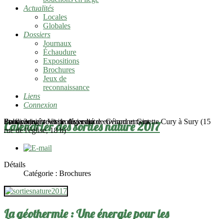
Actualités
Locales
Globales
Dossiers
Journaux
Échaudure
Expositions
Brochures
Jeux de
reconnaissance
Liens
Connexion
mardi 2 juin - Visite du jardin de Gérard et Ginette Cury à Sury (15
Pour connaître et protéger notre environnement
En favoriser toute la diversité
Et la partager
Calendrier des sorties nature 2017
rue de l'église, 18 h)
Détails
Catégorie :
Brochures
La géothermie : Une énergie pour les