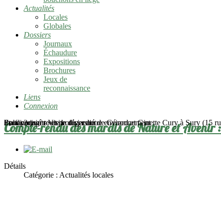
Actualités
Locales
Globales
Dossiers
Journaux
Échaudure
Expositions
Brochures
Jeux de
reconnaissance
Liens
Connexion
mardi 2 juin - Visite du jardin de Gérard et Ginette Cury à Sury (15 rue
Pour connaître et protéger notre environnement
En favoriser toute la diversité
Et la partager
Compte-rendu des mardis de Nature et Avenir 
Détails
Catégorie :
Actualités locales