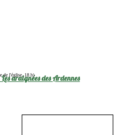
 de l'église, 18 h)
: Les araignées des Ardennes