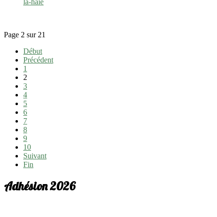
la-haie
Page 2 sur 21
Début
Précédent
1
2
3
4
5
6
7
8
9
10
Suivant
Fin
Adhésion 2026