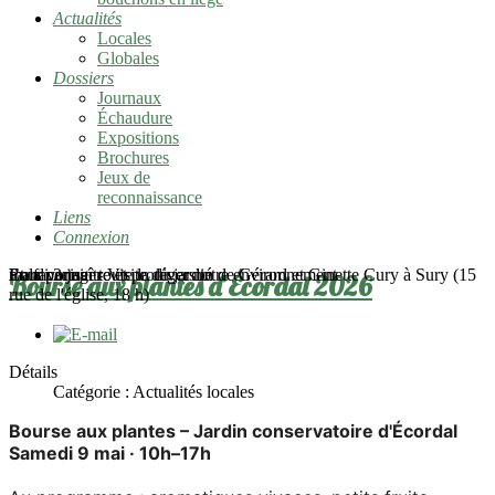
Actualités
Locales
Globales
Dossiers
Journaux
Échaudure
Expositions
Brochures
Jeux de
reconnaissance
Liens
Connexion
mardi 2 juin - Visite du jardin de Gérard et Ginette Cury à Sury (15
Pour connaître et protéger notre environnement
En favoriser toute la diversité
Et la partager
Bourse aux plantes d’Écordal 2026
rue de l'église, 18 h)
Détails
Catégorie :
Actualités locales
Bourse aux plantes – Jardin conservatoire d'Écordal
Samedi 9 mai · 10h–17h