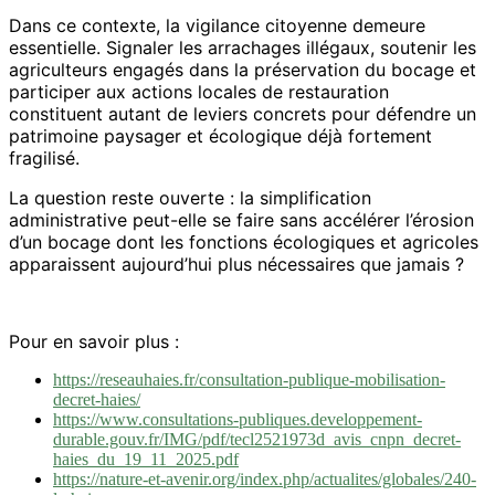
Dans ce contexte, la vigilance citoyenne demeure
essentielle. Signaler les arrachages illégaux, soutenir les
agriculteurs engagés dans la préservation du bocage et
participer aux actions locales de restauration
constituent autant de leviers concrets pour défendre un
patrimoine paysager et écologique déjà fortement
fragilisé.
La question reste ouverte : la simplification
administrative peut-elle se faire sans accélérer l’érosion
d’un bocage dont les fonctions écologiques et agricoles
apparaissent aujourd’hui plus nécessaires que jamais ?
Pour en savoir plus :
https://reseauhaies.fr/consultation-publique-mobilisation-
decret-haies/
https://www.consultations-publiques.developpement-
durable.gouv.fr/IMG/pdf/tecl2521973d_avis_cnpn_decret-
haies_du_19_11_2025.pdf
https://nature-et-avenir.org/index.php/actualites/globales/240-